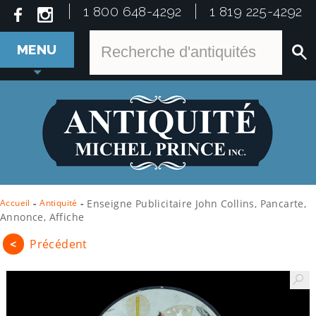
1 800 648-4292
1 819 225-4292
MENU
Accueil
-
Antiquité
-
Enseigne Publicitaire John Collins, Pancarte,
Annonce, Affiche
<
Précédent