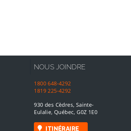
NOUS JOINDRE
1800 648-4292
1819 225-4292
930 des Cèdres, Sainte-
Eulalie, Québec, G0Z 1E0
ITINÉRAIRE