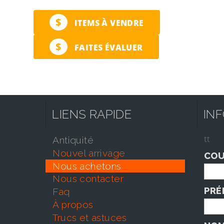
$
ITEMS À VENDRE
$
FAITES ÉVALUER
LIENS RAPIDE
IN
tt
antiquité
nouvel arrivage
COU
nous achetons
nous contacter
PRÉ
faq
À propos
trucs et astuces