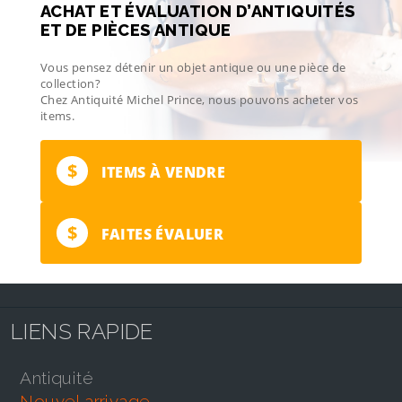
ACHAT ET ÉVALUATION D’ANTIQUITÉS
ET DE PIÈCES ANTIQUE
Vous pensez détenir un objet antique ou une pièce de
collection?
Chez Antiquité Michel Prince, nous pouvons acheter vos
items.
$
ITEMS À VENDRE
$
FAITES ÉVALUER
LIENS RAPIDE
antiquité
nouvel arrivage