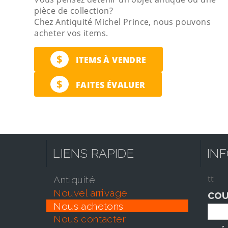
pièce de collection?
Chez Antiquité Michel Prince, nous pouvons
acheter vos items.
$
ITEMS À VENDRE
$
FAITES ÉVALUER
LIENS RAPIDE
IN
tt
antiquité
nouvel arrivage
COU
nous achetons
nous contacter