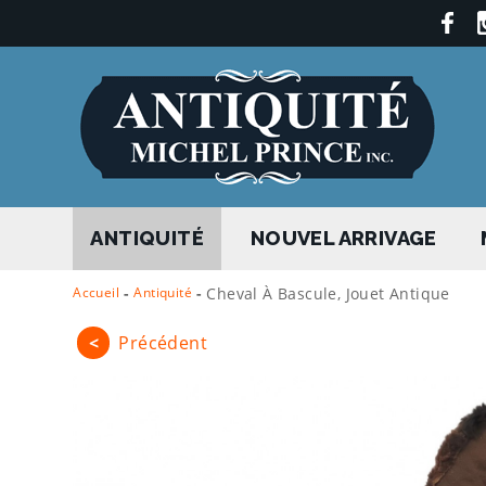
ANTIQUITÉ
NOUVEL ARRIVAGE
Accueil
-
Antiquité
-
Cheval À Bascule, Jouet Antique
<
Précédent