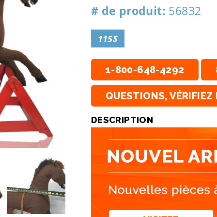
# de produit:
56832
115$
1-800-648-4292
QUESTIONS, VÉRIFIEZ 
DESCRIPTION