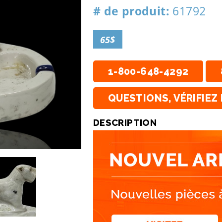
# de produit:
61792
65$
1-800-648-4292
QUESTIONS, VÉRIFIEZ 
DESCRIPTION