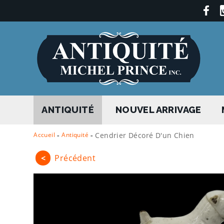
ANTIQUITÉ
NOUVEL ARRIVAGE
Accueil
-
Antiquité
-
Cendrier Décoré D'un Chien
<
Précédent