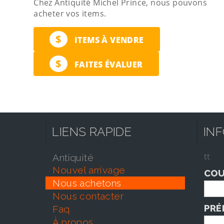
Chez Antiquité Michel Prince, nous pouvons
acheter vos items.
$
ITEMS À VENDRE
$
FAITES ÉVALUER
LIENS RAPIDE
IN
tt
antiquité
nouvel arrivage
COU
nous achetons
nous contacter
PRÉ
faq
À propos