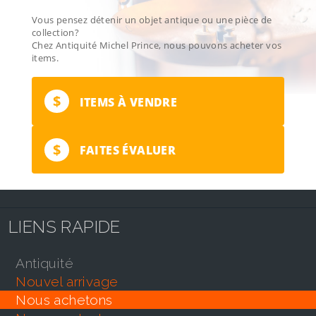
Vous pensez détenir un objet antique ou une pièce de
collection?
Chez Antiquité Michel Prince, nous pouvons acheter vos
items.
$
ITEMS À VENDRE
$
FAITES ÉVALUER
LIENS RAPIDE
antiquité
nouvel arrivage
nous achetons