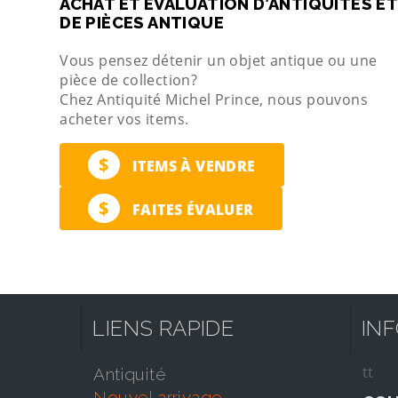
ACHAT ET ÉVALUATION D’ANTIQUITÉS ET
DE PIÈCES ANTIQUE
Vous pensez détenir un objet antique ou une
pièce de collection?
Chez Antiquité Michel Prince, nous pouvons
acheter vos items.
$
ITEMS À VENDRE
$
FAITES ÉVALUER
LIENS RAPIDE
IN
tt
antiquité
nouvel arrivage