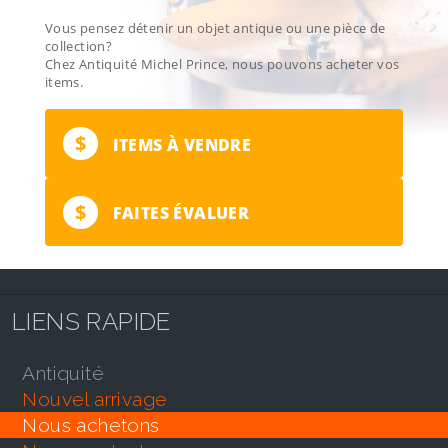
Vous pensez détenir un objet antique ou une pièce de
collection?
Chez Antiquité Michel Prince, nous pouvons acheter vos
items.
$
ITEMS À VENDRE
$
FAITES ÉVALUER
LIENS RAPIDE
antiquité
nouvel arrivage
nous achetons