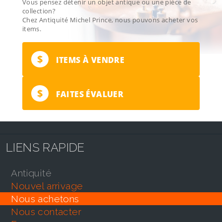
Vous pensez détenir un objet antique ou une pièce de
collection?
Chez Antiquité Michel Prince, nous pouvons acheter vos
items.
$
ITEMS À VENDRE
$
FAITES ÉVALUER
LIENS RAPIDE
antiquité
nouvel arrivage
nous achetons
nous contacter