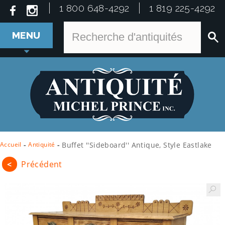
1 800 648-4292
1 819 225-4292
MENU
Accueil
-
Antiquité
-
Buffet ''sideboard'' Antique, Style Eastlake
<
Précédent