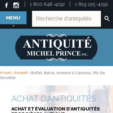
1 800 648-4292
1 819 225-4292
MENU
Accueil
-
Antiquité
-
Buffet, Bahut, Armoire 6 Caissons, Plis De
Serviette
ACHAT D’ANTIQUITÉS
ACHAT ET ÉVALUATION D’ANTIQUITÉS