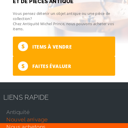
ET DE PIÈCES ANTIQUE
Vous pensez détenir un objet antique ou une pièce de
collection?
Chez Antiquité Michel Prince, nous pouvons acheter vos
items.
$
ITEMS À VENDRE
$
FAITES ÉVALUER
LIENS RAPIDE
antiquité
nouvel arrivage
nous achetons