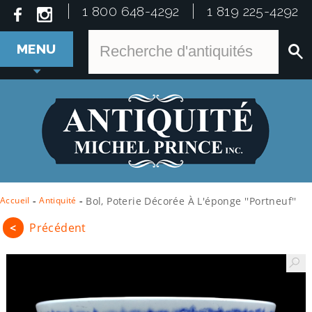
1 800 648-4292
1 819 225-4292
MENU
Accueil
-
Antiquité
-
Bol, Poterie Décorée À L'éponge ''Portneuf''
<
Précédent