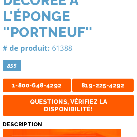
DÉCORÉE À
L'ÉPONGE
''PORTNEUF''
# de produit:
61388
85$
1-800-648-4292
819-225-4292
QUESTIONS, VÉRIFIEZ LA
DISPONIBILITÉ!
DESCRIPTION