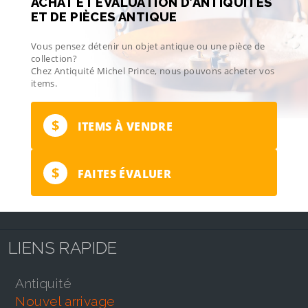
ACHAT ET ÉVALUATION D’ANTIQUITÉS
ET DE PIÈCES ANTIQUE
Vous pensez détenir un objet antique ou une pièce de
collection?
Chez Antiquité Michel Prince, nous pouvons acheter vos
items.
$
ITEMS À VENDRE
$
FAITES ÉVALUER
LIENS RAPIDE
antiquité
nouvel arrivage