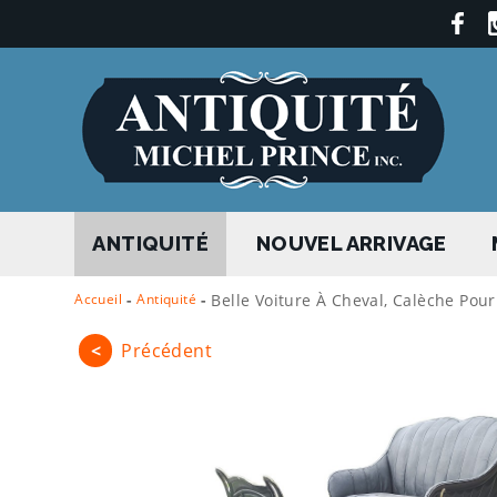
ANTIQUITÉ
NOUVEL ARRIVAGE
Accueil
-
Antiquité
-
Belle Voiture À Cheval, Calèche Pou
<
Précédent