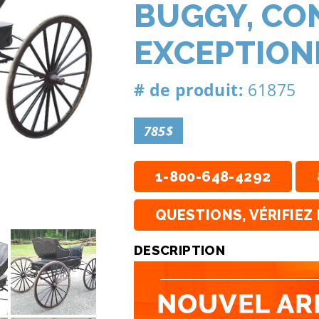
BUGGY, CO
EXCEPTION
# de produit:
61875
785$
1-800-648-4292
QUESTIONS, VÉRIFIEZ 
DESCRIPTION