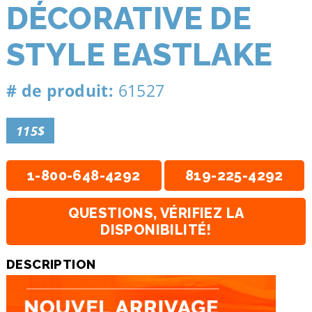
DÉCORATIVE DE
STYLE EASTLAKE
# de produit:
61527
115$
1-800-648-4292
819-225-4292
QUESTIONS, VÉRIFIEZ LA
DISPONIBILITÉ!
DESCRIPTION