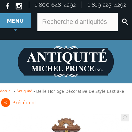
1 800 648-4292
1 819 225-4292
MENU
Accueil
-
Antiquité
-
Belle Horloge Décorative De Style Eastlake
<
Précédent