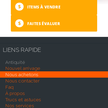
$
ITEMS À VENDRE
$
FAITES ÉVALUER
LIENS RAPIDE
antiquité
nouvel arrivage
nous achetons
nous contacter
faq
À propos
trucs et astuces
nos services