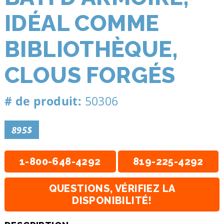
IDÉAL COMME
BIBLIOTHÈQUE,
CLOUS FORGÉS
# de produit:
50306
895$
1-800-648-4292
819-225-4292
QUESTIONS, VÉRIFIEZ LA
DISPONIBILITÉ!