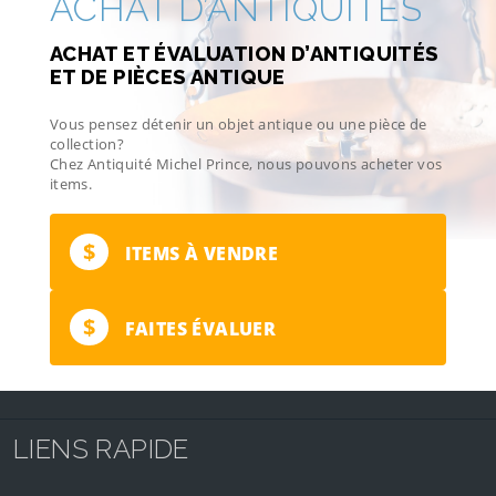
ACHAT D’ANTIQUITÉS
ACHAT ET ÉVALUATION D’ANTIQUITÉS
ET DE PIÈCES ANTIQUE
Vous pensez détenir un objet antique ou une pièce de
collection?
Chez Antiquité Michel Prince, nous pouvons acheter vos
items.
$
ITEMS À VENDRE
$
FAITES ÉVALUER
LIENS RAPIDE