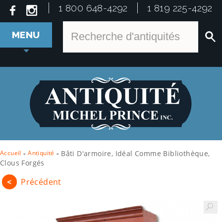
1 800 648-4292
1 819 225-4292
MENU
Accueil
-
Antiquité
-
Bâti D'armoire, Idéal Comme Bibliothèque,
Clous Forgés
<
Précédent