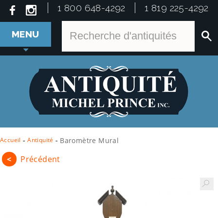
1 800 648-4292
1 819 225-4292
MENU
Accueil
-
Antiquité
-
Baromètre Mural
<
Précédent