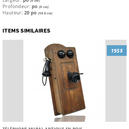
(0 cm)
Profondeur:
po
(0 cm)
Hauteur:
20 po
(50.8 cm)
ITEMS SIMILAIRES
195$
TÉLÉPHONE MURAL ANTIQUE EN BOIS