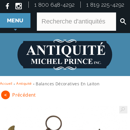
1 800 648-4292
1 819 225-4292
MENU
Accueil
-
Antiquité
-
Balances Décoratives En Laiton
<
Précédent