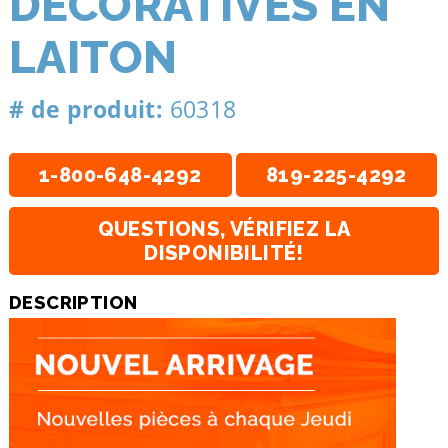
DÉCORATIVES EN
LAITON
# de produit:
60318
1-800-648-4292
819-225-4292
QUESTIONS, VÉRIFIEZ LA
DISPONIBILITÉ!
DESCRIPTION