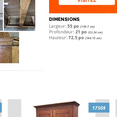
DIMENSIONS
Largeur:
55 po
(139.7 cm)
Profondeur:
21 po
(53.34 cm)
Hauteur:
72.5 po
(184.15 cm)
1750$