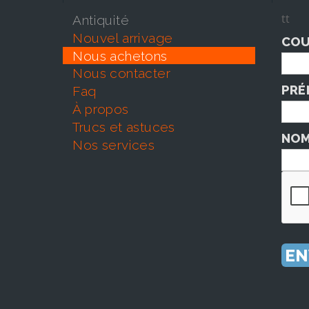
tt
antiquité
nouvel arrivage
COU
nous achetons
nous contacter
PRÉ
faq
À propos
trucs et astuces
NOM
nos services