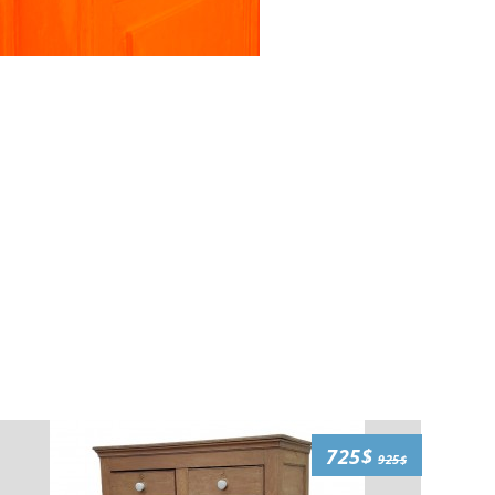
725$
925$