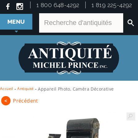
1 800 648-4292
1 819 225-4292
MENU
Accueil
-
Antiquité
-
Appareil Photo, Caméra Décorative
<
Précédent