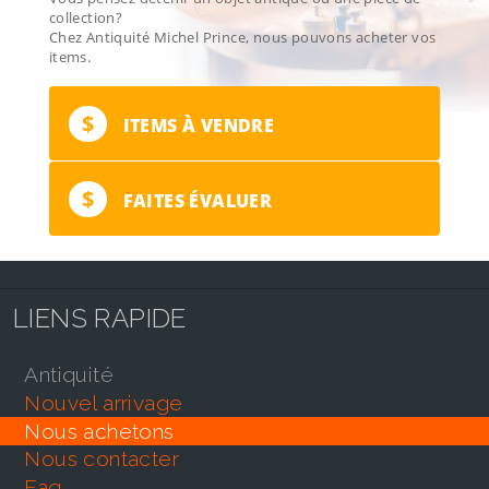
collection?
Chez Antiquité Michel Prince, nous pouvons acheter vos
items.
$
ITEMS À VENDRE
$
FAITES ÉVALUER
LIENS RAPIDE
antiquité
nouvel arrivage
nous achetons
nous contacter
faq