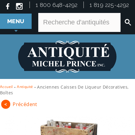
1 800 648-4292
1 819 225-4292
MENU
Accueil
-
Antiquité
-
Anciennes Caisses De Liqueur Décoratives,
Boîtes
<
Précédent