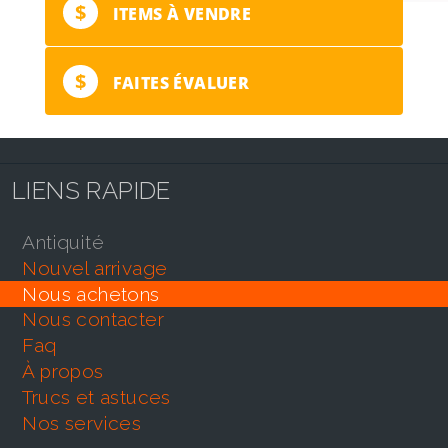
$
ITEMS À VENDRE
$
FAITES ÉVALUER
LIENS RAPIDE
antiquité
nouvel arrivage
nous achetons
nous contacter
faq
À propos
trucs et astuces
nos services