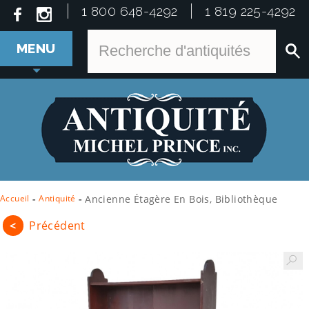
1 800 648-4292
1 819 225-4292
MENU
Accueil
-
Antiquité
-
Ancienne Étagère En Bois, Bibliothèque
<
Précédent