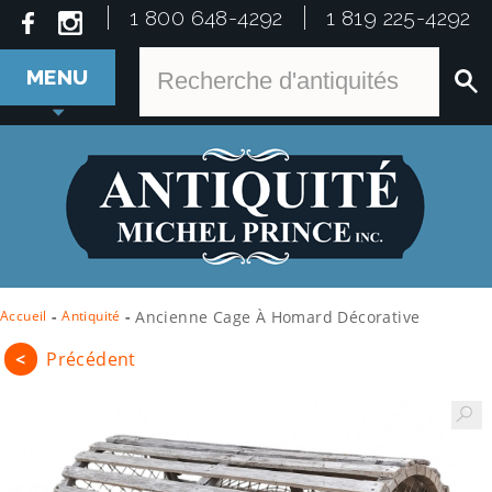
1 800 648-4292
1 819 225-4292
MENU
Accueil
-
Antiquité
-
Ancienne Cage À Homard Décorative
<
Précédent