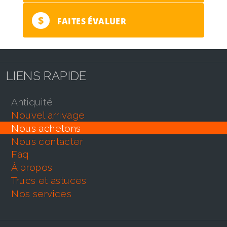
$
FAITES ÉVALUER
LIENS RAPIDE
antiquité
nouvel arrivage
nous achetons
nous contacter
faq
À propos
trucs et astuces
nos services