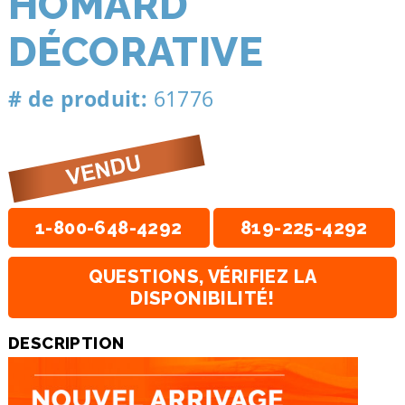
HOMARD
DÉCORATIVE
# de produit:
61776
1-800-648-4292
819-225-4292
QUESTIONS, VÉRIFIEZ LA
DISPONIBILITÉ!
DESCRIPTION