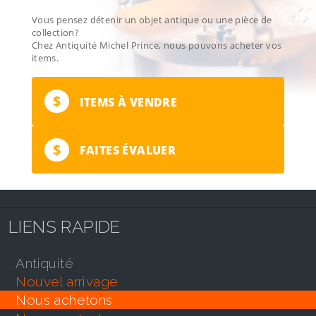
Vous pensez détenir un objet antique ou une pièce de
collection?
Chez Antiquité Michel Prince, nous pouvons acheter vos
items.
$
ITEMS À VENDRE
$
FAITES ÉVALUER
LIENS RAPIDE
antiquité
nouvel arrivage
nous achetons