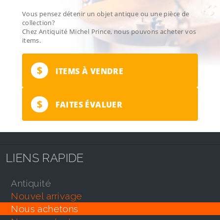
Vous pensez détenir un objet antique ou une pièce de
collection?
Chez Antiquité Michel Prince, nous pouvons acheter vos
items.
$
ITEMS À VENDRE
$
FAITES ÉVALUER
LIENS RAPIDE
antiquité
nouvel arrivage
nous achetons