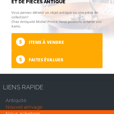
ET DE PIÈCES ANTIQUE
Vous pensez détenir un objet antique ou une pièce de
collection?
Chez Antiquité Michel Prince, nous pouvons acheter vos
items.
$
ITEMS À VENDRE
$
FAITES ÉVALUER
LIENS RAPIDE
antiquité
nouvel arrivage
nous achetons