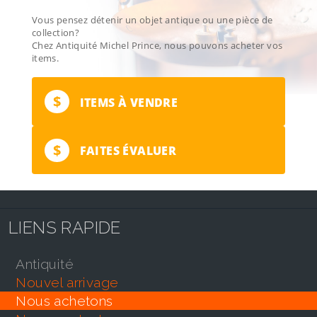
Vous pensez détenir un objet antique ou une pièce de
collection?
Chez Antiquité Michel Prince, nous pouvons acheter vos
items.
$
ITEMS À VENDRE
$
FAITES ÉVALUER
LIENS RAPIDE
antiquité
nouvel arrivage
nous achetons