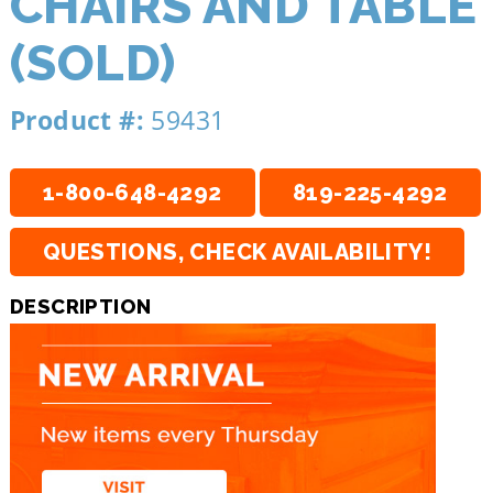
CHAIRS AND TABLE
(SOLD)
Product #:
59431
1-800-648-4292
819-225-4292
QUESTIONS, CHECK AVAILABILITY!
DESCRIPTION