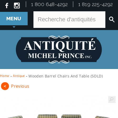
1 800 648-4292
1 819 225-4292
MENU
Home
-
Antique
-
Wooden Barrel Chairs And Table (SOLD)
<
Previous