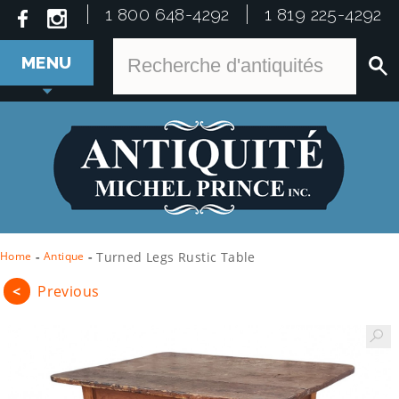
1 800 648-4292
1 819 225-4292
MENU
Home
-
Antique
-
Turned Legs Rustic Table
<
Previous