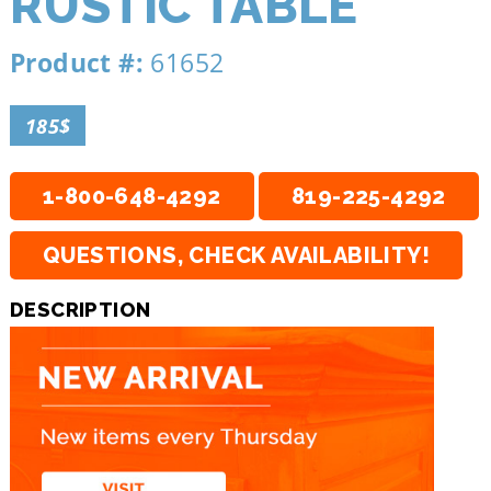
RUSTIC TABLE
Product #:
61652
185$
1-800-648-4292
819-225-4292
QUESTIONS, CHECK AVAILABILITY!
DESCRIPTION