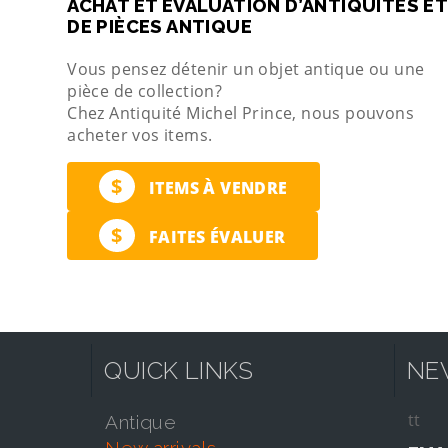
ACHAT ET ÉVALUATION D’ANTIQUITÉS ET
DE PIÈCES ANTIQUE
Vous pensez détenir un objet antique ou une
pièce de collection?
Chez Antiquité Michel Prince, nous pouvons
acheter vos items.
$
ITEMS À VENDRE
$
FAITES ÉVALUER
QUICK LINKS
NE
tt
antique
new arrivals