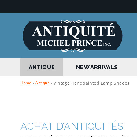
ANTIQUE
NEW ARRIVALS
Home
-
Antique
-
Vintage Handpainted Lamp Shades
ACHAT D’ANTIQUITÉS