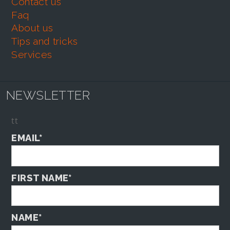
contact us
faq
about us
tips and tricks
services
NEWSLETTER
tt
EMAIL*
FIRST NAME*
NAME*