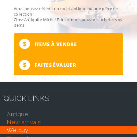
Vous pensez détenir un objet antique ou une pièce de
collection?
Chez Antiquité Michel Prince, nous pouvons acheter vos
items.
$
ITEMS À VENDRE
$
FAITES ÉVALUER
QUICK LINKS
antique
new arrivals
we buy