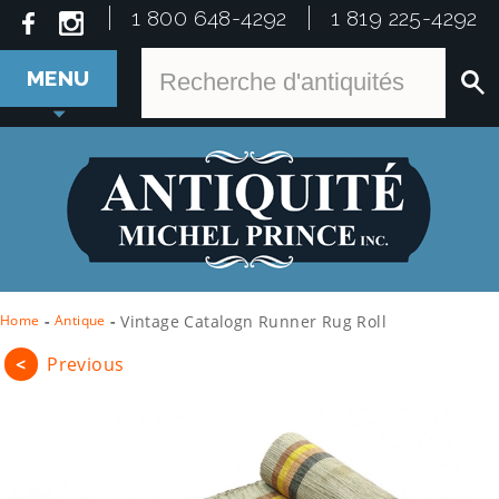
1 800 648-4292
1 819 225-4292
MENU
Home
-
Antique
-
Vintage Catalogn Runner Rug Roll
<
Previous