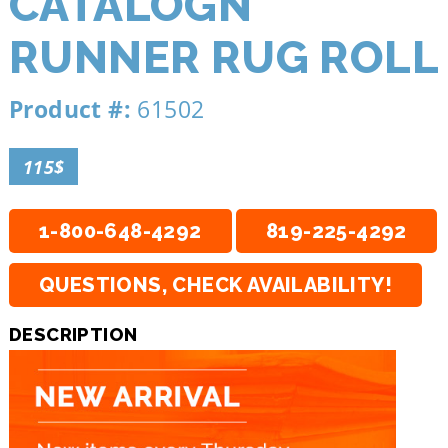
CATALOGN
RUNNER RUG ROLL
Product #:
61502
115$
1-800-648-4292
819-225-4292
QUESTIONS, CHECK AVAILABILITY!
DESCRIPTION