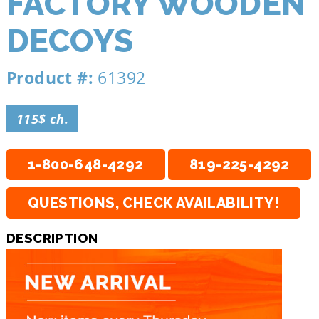
FACTORY WOODEN
DECOYS
Product #:
61392
115$ ch.
1-800-648-4292
819-225-4292
QUESTIONS, CHECK AVAILABILITY!
DESCRIPTION