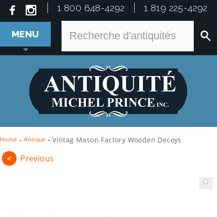
1 800 648-4292
1 819 225-4292
MENU
Home
-
Antique
-
Vintag Mason Factory Wooden Decoys
<
Previous