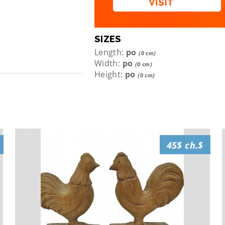
SIZES
Length:
po
(0 cm)
Width:
po
(0 cm)
Height:
po
(0 cm)
45$ ch.$