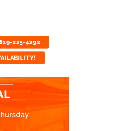
819-225-4292
AILABILITY!