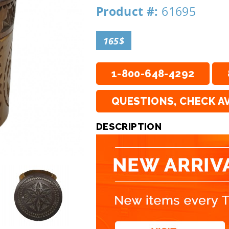
Product #:
61695
165$
1-800-648-4292
QUESTIONS, CHECK AV
DESCRIPTION