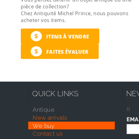
pièce de collection?
Chez Antiquité Michel Prince, nous pouvons
acheter vos items.
$
ITEMS À VENDRE
$
FAITES ÉVALUER
QUICK LINKS
NE
tt
antique
new arrivals
EMA
we buy
contact us