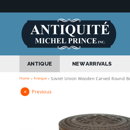
ANTIQUE
NEW ARRIVALS
Home
-
Antique
-
Soviet Union Wooden Carved Round B
<
Previous