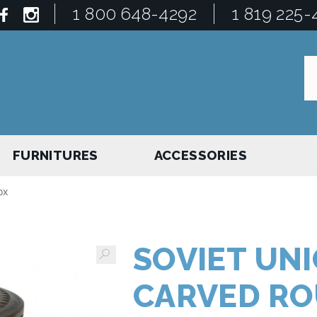
1 800 648-4292
1 819 225-
FURNITURES
ACCESSORIES
ox
SOVIET UN
CARVED RO