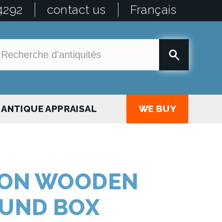
4292
contact us
Français
ANTIQUE APPRAISAL
WE BUY
ION WOODEN
UND BOX