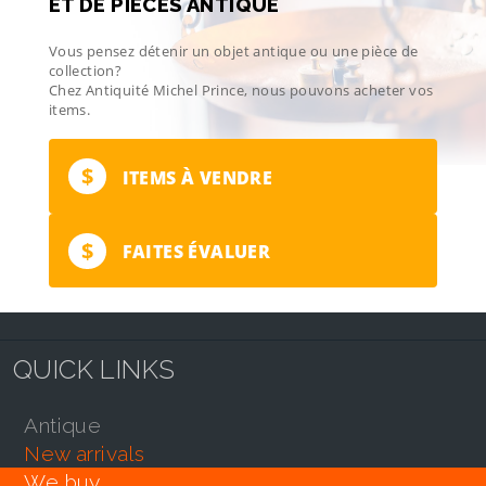
ET DE PIÈCES ANTIQUE
Vous pensez détenir un objet antique ou une pièce de
collection?
Chez Antiquité Michel Prince, nous pouvons acheter vos
items.
$
ITEMS À VENDRE
$
FAITES ÉVALUER
QUICK LINKS
antique
new arrivals
we buy