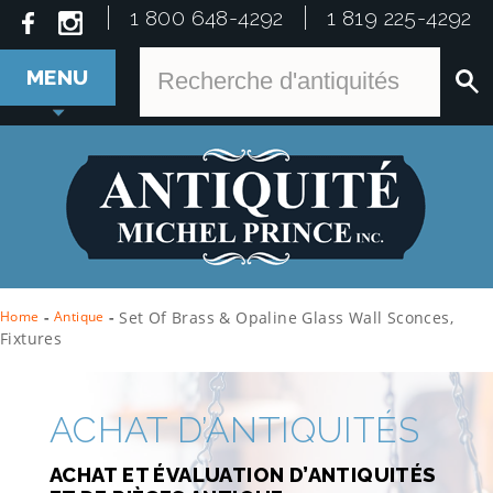
1 800 648-4292
1 819 225-4292
MENU
Home
-
Antique
-
Set Of Brass & Opaline Glass Wall Sconces,
Fixtures
ACHAT D’ANTIQUITÉS
ACHAT ET ÉVALUATION D’ANTIQUITÉS