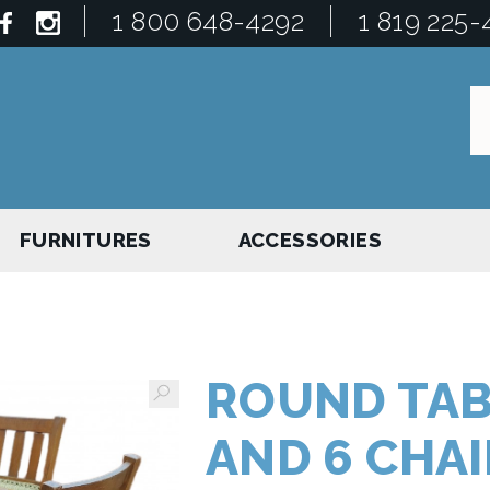
1 800 648-4292
1 819 225-
FURNITURES
ACCESSORIES
s
ROUND TAB
AND 6 CHAI