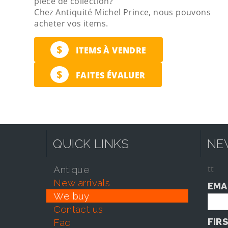
pièce de collection?
Chez Antiquité Michel Prince, nous pouvons
acheter vos items.
$
ITEMS À VENDRE
$
FAITES ÉVALUER
QUICK LINKS
NE
tt
antique
new arrivals
EMA
we buy
contact us
FIR
faq