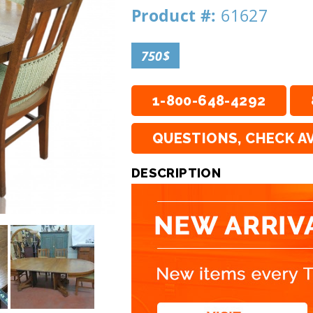
Product #:
61627
750$
1-800-648-4292
QUESTIONS, CHECK AV
DESCRIPTION