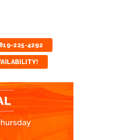
819-225-4292
AILABILITY!