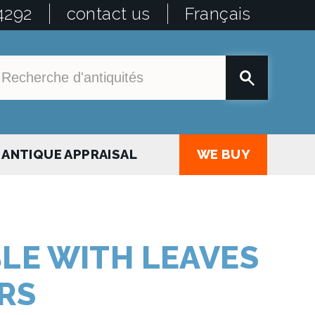
4292
contact us
Français
ANTIQUE APPRAISAL
WE BUY
LE WITH LEAVES
RS