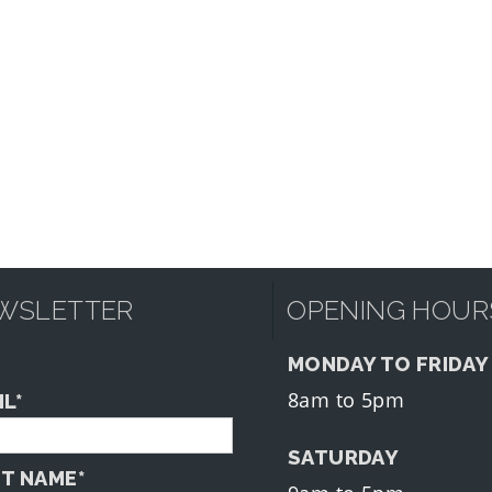
WSLETTER
OPENING HOUR
MONDAY TO FRIDAY
8am to 5pm
IL*
SATURDAY
ST NAME*