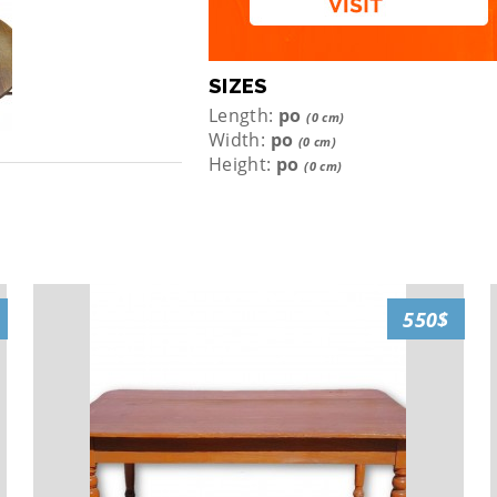
SIZES
Length:
po
(0 cm)
Width:
po
(0 cm)
Height:
po
(0 cm)
550$