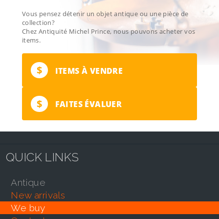
Vous pensez détenir un objet antique ou une pièce de
collection?
Chez Antiquité Michel Prince, nous pouvons acheter vos
items.
$
ITEMS À VENDRE
$
FAITES ÉVALUER
QUICK LINKS
antique
new arrivals
we buy