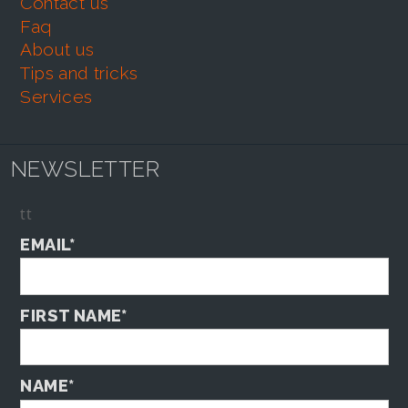
contact us
faq
about us
tips and tricks
services
NEWSLETTER
tt
EMAIL*
FIRST NAME*
NAME*