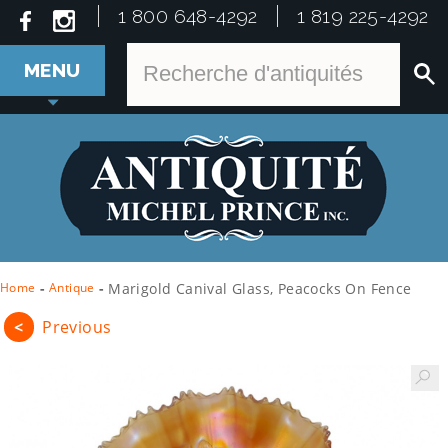
1 800 648-4292
1 819 225-4292
MENU
Home
-
Antique
-
Marigold Canival Glass, Peacocks On Fence
<
Previous