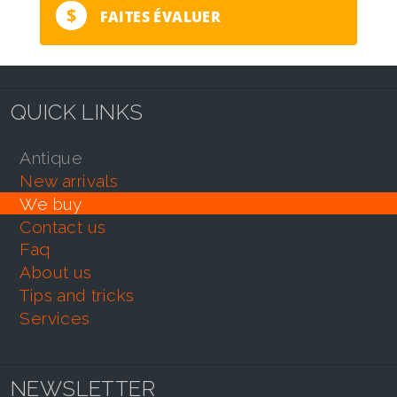
$
FAITES ÉVALUER
QUICK LINKS
antique
new arrivals
we buy
contact us
faq
about us
tips and tricks
services
NEWSLETTER