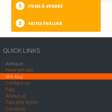
$
ITEMS À VENDRE
$
FAITES ÉVALUER
QUICK LINKS
antique
new arrivals
we buy
contact us
faq
about us
tips and tricks
services