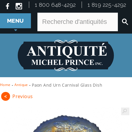
1 800 648-4292
1 819 225-4292
MENU
Home
-
Antique
-
Paon And Urn Carnival Glass Dish
<
Previous