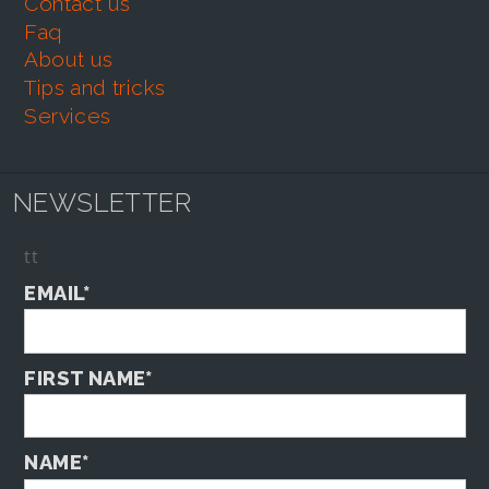
contact us
faq
about us
tips and tricks
services
NEWSLETTER
tt
EMAIL*
FIRST NAME*
NAME*