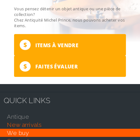
Vous pensez détenir un objet antique ou une pièce de
collection?
Chez Antiquité Michel Prince, nous pouvons acheter vos
items.
$
ITEMS À VENDRE
$
FAITES ÉVALUER
QUICK LINKS
antique
new arrivals
we buy