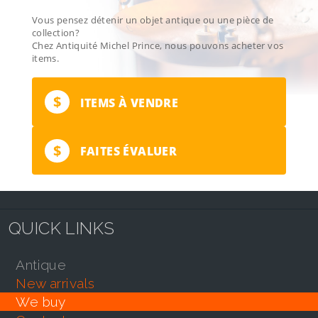
Vous pensez détenir un objet antique ou une pièce de
collection?
Chez Antiquité Michel Prince, nous pouvons acheter vos
items.
$
ITEMS À VENDRE
$
FAITES ÉVALUER
QUICK LINKS
antique
new arrivals
we buy