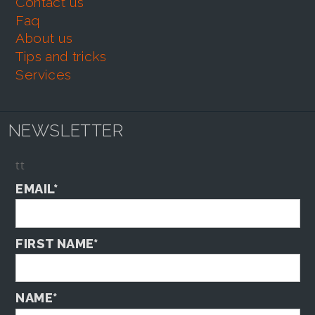
contact us
faq
about us
tips and tricks
services
NEWSLETTER
tt
EMAIL*
FIRST NAME*
NAME*