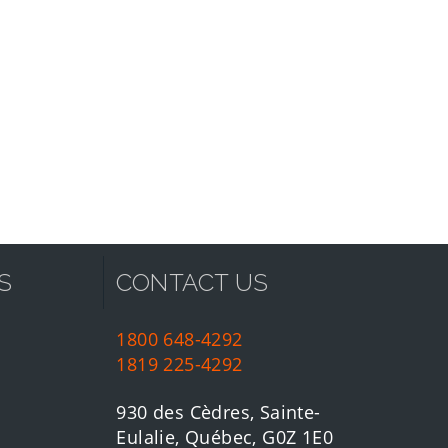
S
CONTACT US
1800 648-4292
1819 225-4292
930 des Cèdres, Sainte-
Eulalie, Québec, G0Z 1E0