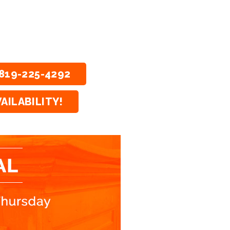
819-225-4292
AILABILITY!