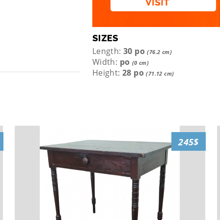
SIZES
Length:
30 po
(76.2 cm)
Width:
po
(0 cm)
Height:
28 po
(71.12 cm)
245$