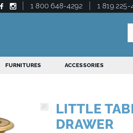
1 800 648-4292
1 819 225-
FURNITURES
ACCESSORIES
LITTLE TAB
DRAWER