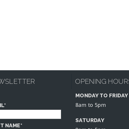
WSLETTER
OPENING HOUR
MONDAY TO FRIDAY
8am to 5pm
IL*
SATURDAY
ST NAME*