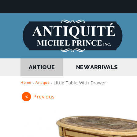
ANTIQUE
NEW ARRIVALS
Home
-
Antique
-
Little Table With Drawer
<
Previous