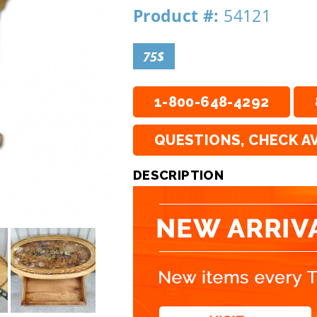
Product #:
54121
75$
1-800-648-4292
QUESTIONS, CHECK AV
DESCRIPTION