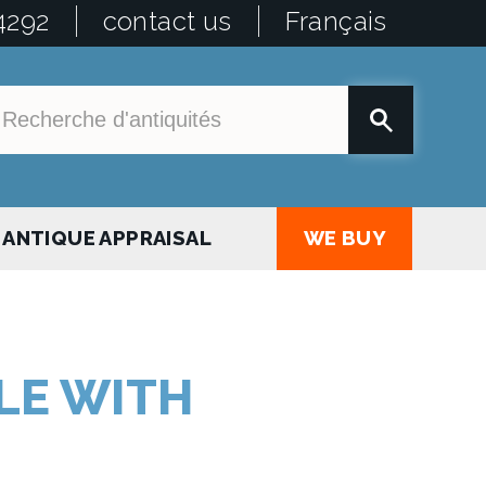
4292
contact us
Français
ANTIQUE APPRAISAL
WE BUY
LE WITH