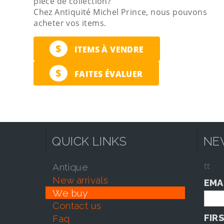
pièce de collection?
Chez Antiquité Michel Prince, nous pouvons
acheter vos items.
$
ITEMS À VENDRE
$
FAITES ÉVALUER
QUICK LINKS
NE
tt
antique
new arrivals
EMA
we buy
contact us
FIR
faq