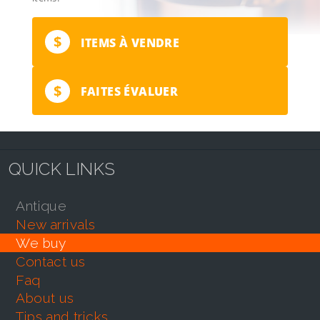
$
ITEMS À VENDRE
$
FAITES ÉVALUER
QUICK LINKS
antique
new arrivals
we buy
contact us
faq
about us
tips and tricks