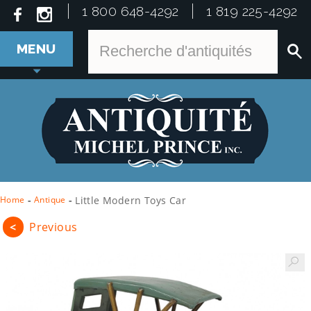
1 800 648-4292
1 819 225-4292
MENU
Home
-
Antique
-
Little Modern Toys Car
<
Previous