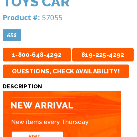
TOYS CAR
Product #:
57055
65$
1-800-648-4292
819-225-4292
QUESTIONS, CHECK AVAILABILITY!
DESCRIPTION