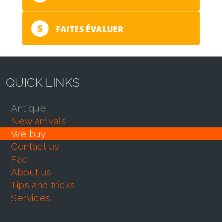
$
FAITES ÉVALUER
QUICK LINKS
antique
new arrivals
we buy
contact us
faq
about us
tips and tricks
services