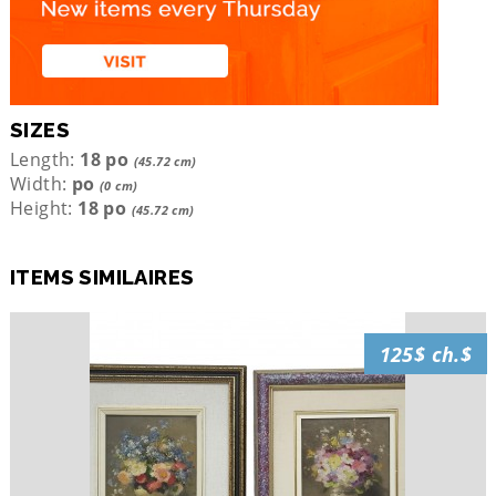
SIZES
Length:
18 po
(45.72 cm)
Width:
po
(0 cm)
Height:
18 po
(45.72 cm)
ITEMS SIMILAIRES
125$ ch.$