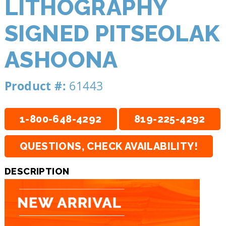
LITHOGRAPHY
SIGNED PITSEOLAK
ASHOONA
Product #:
61443
1-800-648-4292
819-225-4292
QUESTIONS, CHECK AVAILABILITY!
DESCRIPTION