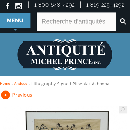
1 800 648-4292
1 819 225-4292
MENU
Home
-
Antique
-
Lithography Signed Pitseolak Ashoona
<
Previous