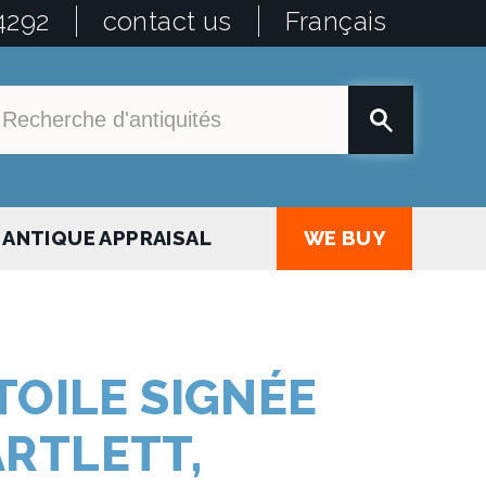
4292
contact us
Français
ANTIQUE APPRAISAL
WE BUY
TOILE SIGNÉE
RTLETT,