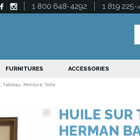
1 800 648-4292
1 819 225-
FURNITURES
ACCESSORIES
, Tableau. Peinture, Toile
HUILE SUR 
HERMAN BA