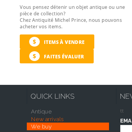
Vous pensez détenir un objet antique ou une
pièce de collection?
Chez Antiquité Michel Prince, nous pouvons
acheter vos items.
$
ITEMS À VENDRE
$
FAITES ÉVALUER
QUICK LINKS
NE
tt
antique
new arrivals
EMA
we buy