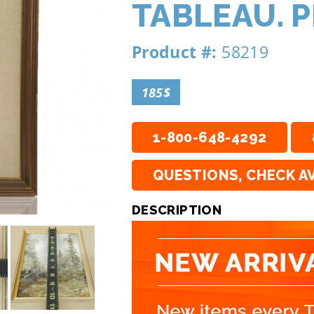
TABLEAU. P
Product #:
58219
185$
1-800-648-4292
QUESTIONS, CHECK AV
DESCRIPTION