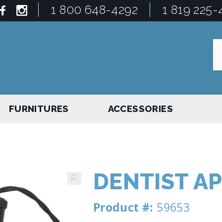
1 800 648-4292
1 819 225-
FURNITURES
ACCESSORIES
DENTIST A
Product #:
59653