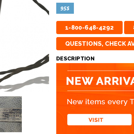
95$
1-800-648-4292
QUESTIONS, CHECK AV
DESCRIPTION