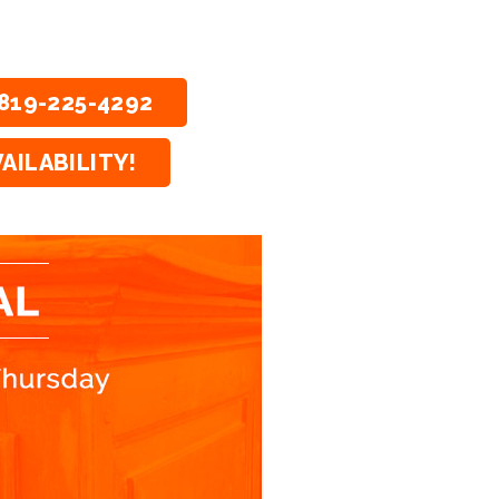
819-225-4292
AILABILITY!