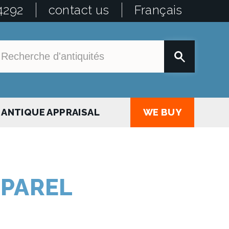
4292
contact us
Français
ANTIQUE APPRAISAL
WE BUY
PPAREL