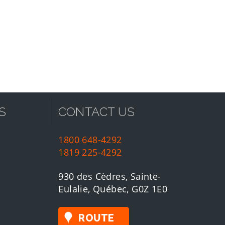
S
CONTACT US
1800 648-4292
1819 225-4292
930 des Cèdres, Sainte-
Eulalie, Québec, G0Z 1E0
ROUTE