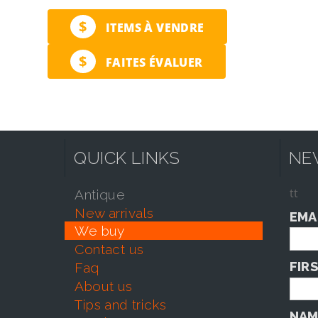
$
ITEMS À VENDRE
$
FAITES ÉVALUER
QUICK LINKS
NE
tt
antique
new arrivals
EMA
we buy
contact us
FIR
faq
about us
tips and tricks
NAM