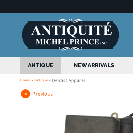
ANTIQUE
NEW ARRIVALS
Home
-
Antique
-
Dentist Apparel
<
Previous