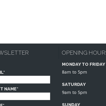
WSLETTER
OPENING HOUR
MONDAY TO FRIDAY
8am to 5pm
IL*
SATURDAY
ST NAME*
9am to 5pm
SUNDAY
E*