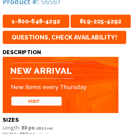
Product #:
56561
1-800-648-4292
819-225-4292
QUESTIONS, CHECK AVAILABILITY!
DESCRIPTION
SIZES
Length:
80 po
(203.2 cm)