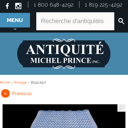
1 800 648-4292
1 819 225-4292
MENU
Home
-
Antique
-
Blanket
<
Previous