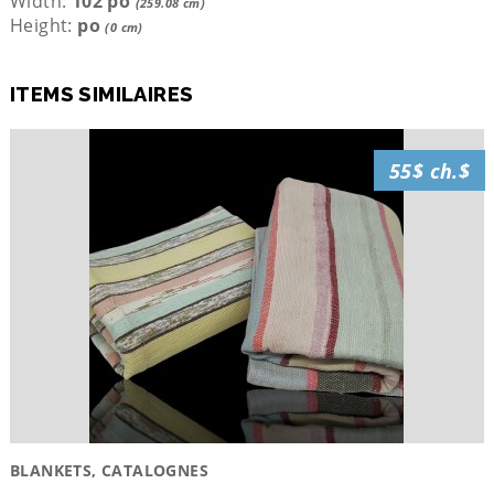
Width:
102 po
(259.08 cm)
Height:
po
(0 cm)
ITEMS SIMILAIRES
55$ ch.$
BLANKETS, CATALOGNES