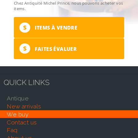
Chez Antiquité Michel Prince, nous pouvons acheter vos
items.
$
ITEMS À VENDRE
$
FAITES ÉVALUER
QUICK LINKS
antique
new arrivals
we buy
contact us
faq