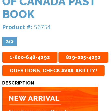
OF CANADA PAST
BOOK
Product #:
56754
25$
1-800-648-4292
819-225-4292
QUESTIONS, CHECK AVAILABILITY!
DESCRIPTION