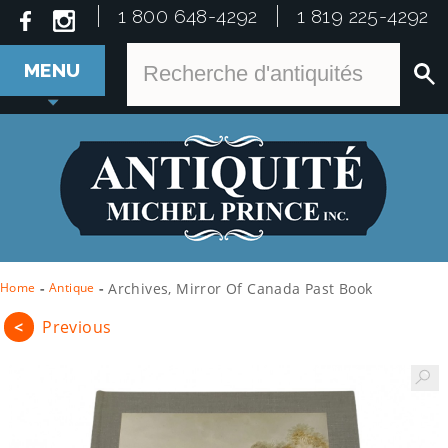
1 800 648-4292
1 819 225-4292
MENU
Home
-
Antique
-
Archives, Mirror Of Canada Past Book
<
Previous