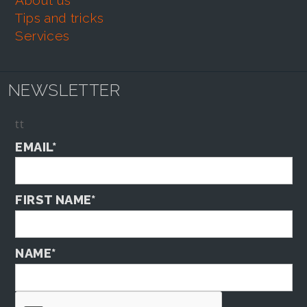
about us
tips and tricks
services
NEWSLETTER
tt
EMAIL*
FIRST NAME*
NAME*