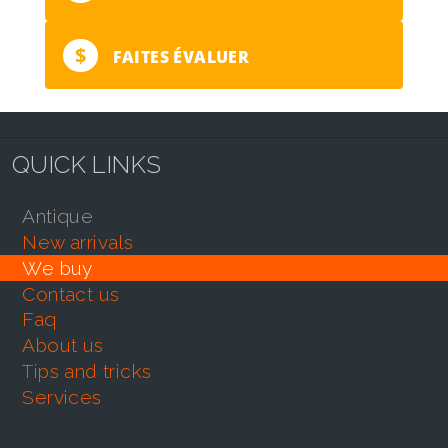
$
FAITES ÉVALUER
QUICK LINKS
antique
new arrivals
we buy
contact us
faq
about us
tips and tricks
services