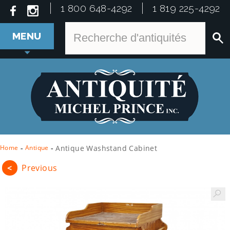
1 800 648-4292
1 819 225-4292
MENU
Home
-
Antique
-
Antique Washstand Cabinet
<
Previous