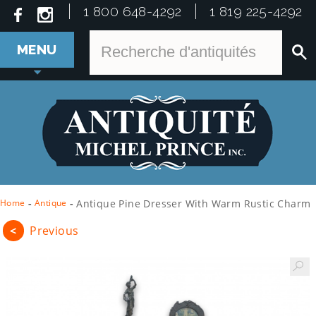
1 800 648-4292
1 819 225-4292
MENU
Home
-
Antique
-
Antique Pine Dresser With Warm Rustic Charm
<
Previous