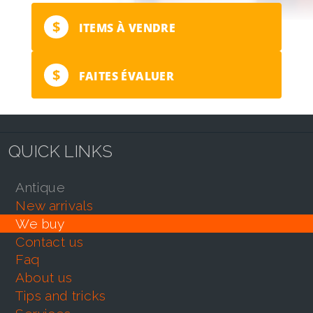
$
ITEMS À VENDRE
$
FAITES ÉVALUER
QUICK LINKS
antique
new arrivals
we buy
contact us
faq
about us
tips and tricks