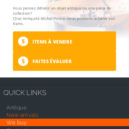
Vous pensez détenir un objet antique ou une pièce de
collection?
Chez Antiquité Michel Prince, nous pouvons acheter vos
items.
$
ITEMS À VENDRE
$
FAITES ÉVALUER
QUICK LINKS
antique
new arrivals
we buy