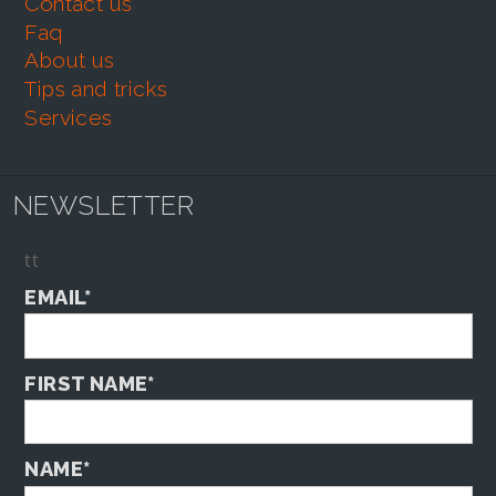
contact us
faq
about us
tips and tricks
services
NEWSLETTER
tt
EMAIL*
FIRST NAME*
NAME*