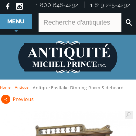
1 800 648-4292
1 819 225-4292
MENU
Home
-
Antique
-
Antique Eastlake Dinning Room Sideboard
<
Previous