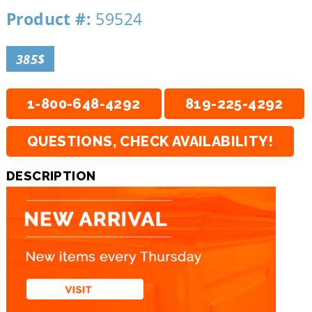
Product #:
59524
385$
1-800-648-4292
819-225-4292
QUESTIONS, CHECK AVAILABILITY!
DESCRIPTION